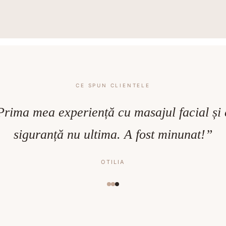
CE SPUN CLIENTELE
spațiu frumos, relaxant cu personal pregăt
ofi. Fetele mereu amabile și drăguțe. Revin
drag.”
MONICA A.