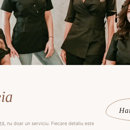
ia
Hai
ă, nu doar un serviciu. Fiecare detaliu este