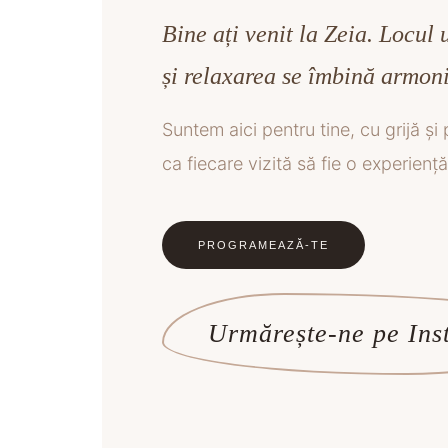
Bine ați venit la Zeia. Locul
și relaxarea se îmbină armoni
Suntem aici pentru tine, cu grijă ș
ca fiecare vizită să fie o experiență
PROGRAMEAZĂ-TE
Urmărește-ne pe In