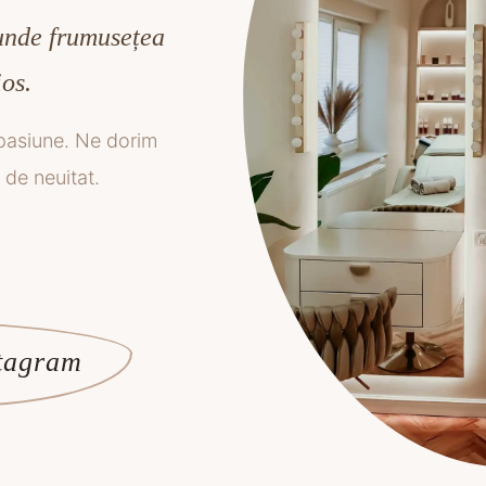
 unde frumusețea
os.
i pasiune. Ne dorim
 de neuitat.
stagram