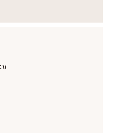
it și
 cu