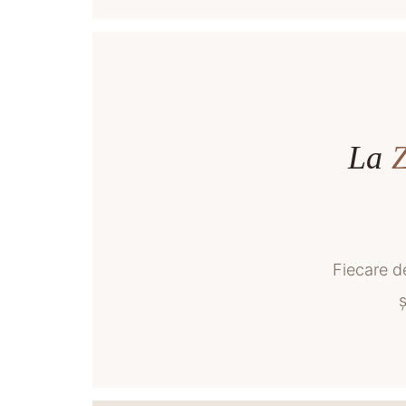
La
Fiecare d
ș