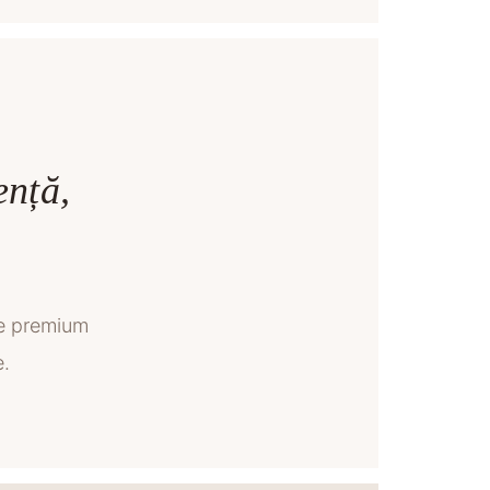
ență,
se premium
e.